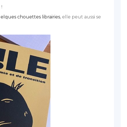
 !
elques chouettes librairies
, elle peut aussi se