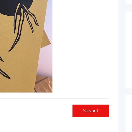
Next
Suivant
post: