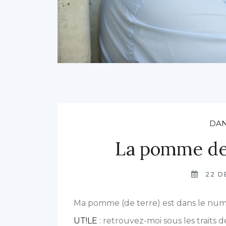
DAN
La pomme de 
22 D
Ma pomme (de terre) est dans le num
UT!LE
: retrouvez-moi sous les traits d