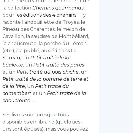
Il a été le créateur et le directeur de
la collection
Chemins gourmands
pour
les éditions des 4 chemins
: il y
raconte l'andouillette de Troyes, le
Pineau des Charentes, le melon de
Cavaillon, la saucisse de Montbéliard,
la choucroute, la perche du Léman
(etc.), il a publié, aux
éditions Le
Sureau
, un
Petit
traité de la
boulette
, un
Petit traité des pâtes
et un
Petit traité du pois chiche
, un
Petit traité de la pomme de terre et
de la frite
, un
Petit traité du
camembert
et un
Petit traité de la
choucroute
...
Ses livres sont presque tous
disponibles en librairie (quelques-
uns sont épuisés), mais vous pouvez