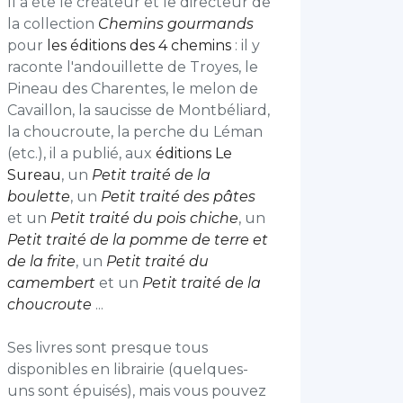
Il a été le créateur et le directeur de
la collection
Chemins gourmands
pour
les éditions des 4 chemins
: il y
raconte l'andouillette de Troyes, le
Pineau des Charentes, le melon de
Cavaillon, la saucisse de Montbéliard,
la choucroute, la perche du Léman
(etc.), il a publié, aux
éditions Le
Sureau
, un
Petit
traité de la
boulette
, un
Petit traité des pâtes
et un
Petit traité du pois chiche
, un
Petit traité de la pomme de terre et
de la frite
, un
Petit traité du
camembert
et un
Petit traité de la
choucroute
...
Ses livres sont presque tous
disponibles en librairie (quelques-
uns sont épuisés), mais vous pouvez