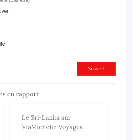
berta (Canada)
uver
lle
!
Next
Suivant
post:
les en rapport
Le Sri-Lanka sur
ViaMichelin Voyages !