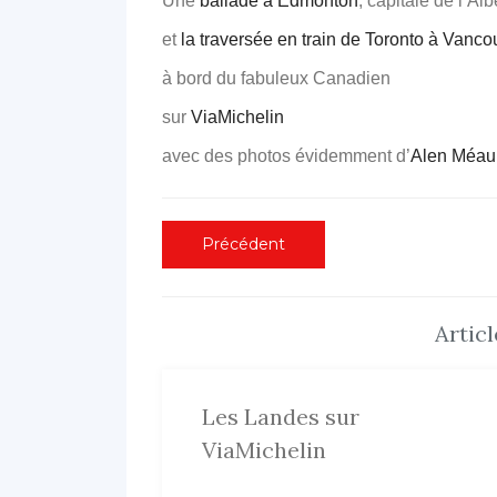
Une
ballade à Edmonton
, capitale de l’Al
et
la traversée en train de Toronto à Vanco
à bord du fabuleux Canadien
sur
ViaMichelin
avec des photos évidemment d’
Alen Méau
Navigation
Article
Précédent
précédent
de
:
l’article
Artic
Les Landes sur
ViaMichelin