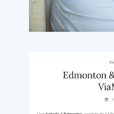
VI
Edmonton & 
Via
1