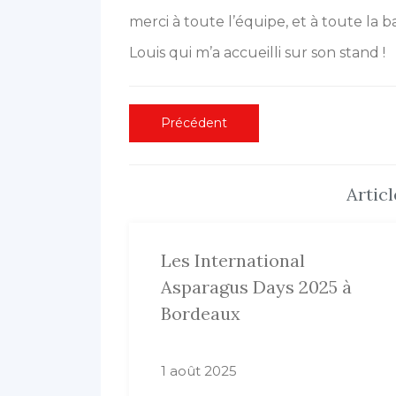
merci à toute l’équipe, et à toute la 
Louis qui m’a accueilli sur son stand !
Navigation
Article
Précédent
précédent
de
:
l’article
Artic
Les International
Asparagus Days 2025 à
Bordeaux
1 août 2025