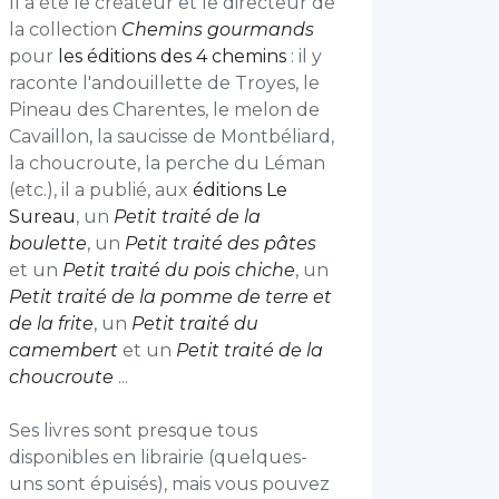
Il a été le créateur et le directeur de
la collection
Chemins gourmands
pour
les éditions des 4 chemins
: il y
raconte l'andouillette de Troyes, le
Pineau des Charentes, le melon de
Cavaillon, la saucisse de Montbéliard,
la choucroute, la perche du Léman
(etc.), il a publié, aux
éditions Le
Sureau
, un
Petit
traité de la
boulette
, un
Petit traité des pâtes
et un
Petit traité du pois chiche
, un
Petit traité de la pomme de terre et
de la frite
, un
Petit traité du
camembert
et un
Petit traité de la
choucroute
...
Ses livres sont presque tous
disponibles en librairie (quelques-
uns sont épuisés), mais vous pouvez